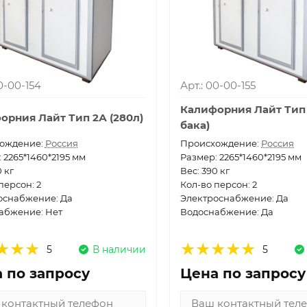
00-00-154
Арт.: 00-00-155
Калифорния Лайт Тип 
орния Лайт Тип 2А (280л)
бака)
ождение:
Россия
Проиcхождение:
Россия
 2265*1460*2195 мм
Размер: 2265*1460*2195 мм
0 кг
Вес: 390 кг
персон: 2
Кол-во персон: 2
оснабжение: Да
Электроснабжение: Да
абжение: Нет
Водоснабжение: Да
5
В наличии
5
 по запросу
Цена по запросу