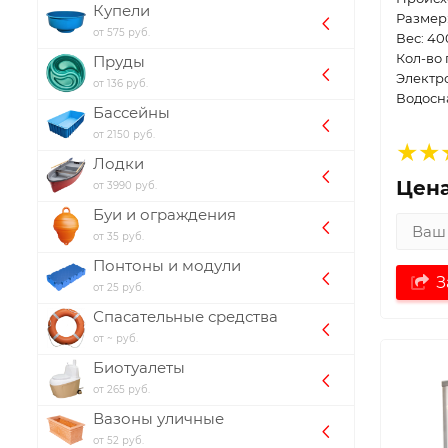
Купели
Размер:
от 575 руб.
Вес: 40
Кол-во 
Пруды
Электр
от 136 руб.
Водосн
Бассейны
от 2150 руб.
Лодки
Цена
от 3990 руб.
Буи и ограждения
от 35 руб.
Понтоны и модули
З
от 25 руб.
Спасательные средства
от ~ руб.
Биотуалеты
от 265 руб.
Вазоны уличные
от 52 руб.