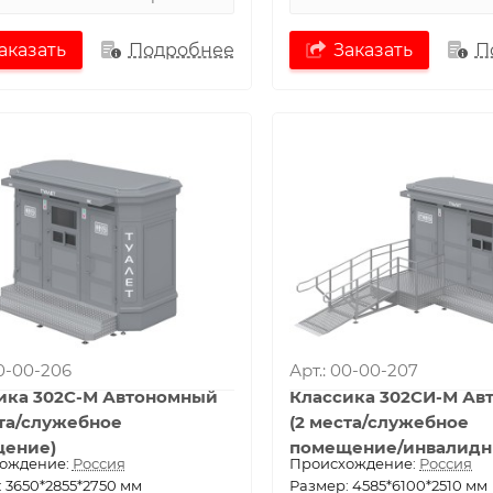
аказать
Подробнее
Заказать
П
00-00-206
Арт.: 00-00-207
ика 302С-М Автономный
Классика 302СИ-М Ав
ста/служебное
(2 места/служебное
ение)
помещение/инвалидн
ождение:
Россия
Проиcхождение:
Россия
 3650*2855*2750 мм
Размер: 4585*6100*2510 мм