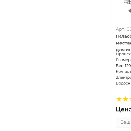
Арт.: 
! Клас
места
для и
Проиcх
Размер:
Вес: 120
Кол-во 
Электр
Водосн
Цена