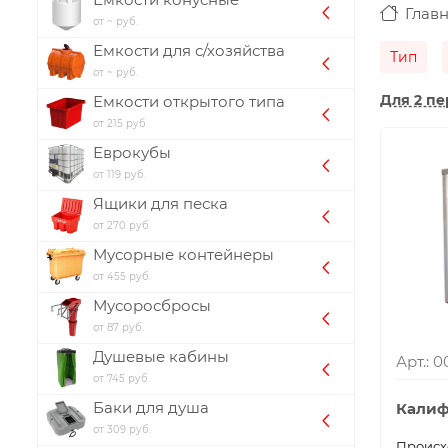
Глав
от ~ руб.
Емкости для с/хозяйства
Тип
от ~ руб.
Для 2 пе
Емкости открытого типа
от 215 руб.
Еврокубы
от 119 руб.
Ящики для песка
от 270 руб.
Мусорные контейнеры
от 455 руб.
Мусоросбросы
от 87 руб.
Душевые кабины
Арт.: 0
от 745 руб.
Баки для душа
Калиф
от 309 руб.
Проиcх