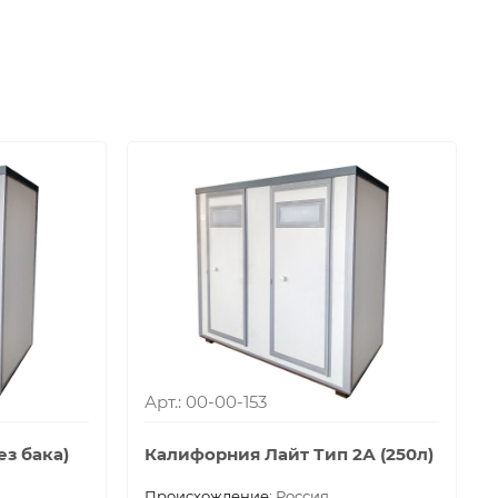
Арт.: 00-00-153
ез бака)
Калифорния Лайт Тип 2А (250л)
Проиcхождение:
Россия