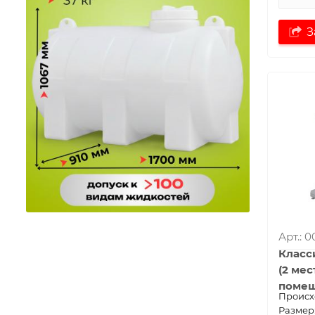
З
Арт.: 
Класс
(2 ме
помещ
Проиcх
Размер: