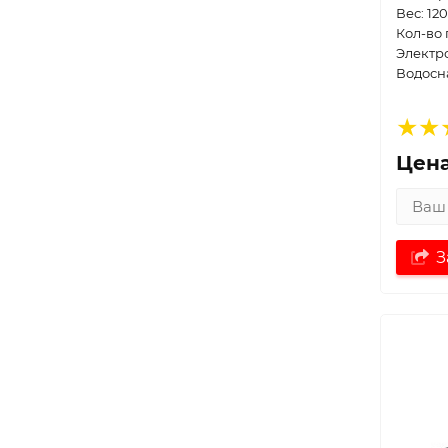
Вес: 120
Кол-во 
Электр
Водосн
Цена
З