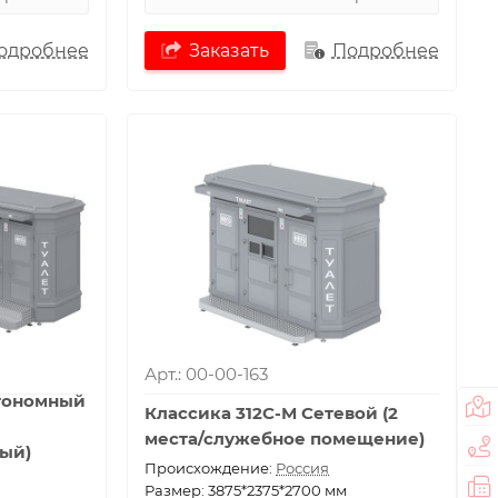
одробнее
Заказать
Подробнее
Арт.: 00-00-163
тономный
Классика 312С-М Сетевой (2
места/служебное помещение)
ый)
Проиcхождение:
Россия
Размер: 3875*2375*2700 мм