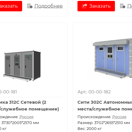
аказать
Подробнее
Заказать
П
0-00-181
Арт.: 00-00-182
ика 312С Сетевой (2
Сити 302С Автономный
/служебное помещение)
места/служебное пом
ождение:
Россия
Проиcхождение:
Россия
 3730*2005*2570 мм
Размер: 3702*2655*2510 мм
0 кг
Вес: 2000 кг