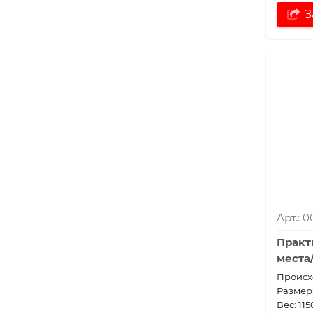
З
Арт.: 0
Практ
места
Проиcх
Размер:
Вес: 115