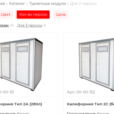
ная
Каталог
Туалетные модули
Для 2 персон
Цвет
Кол-во персон
Цена
рсон
18
Для 3 персон
8
0-00-151
Арт.: 00-00-152
орния Тип 2А (280л)
Калифорния Тип 2С (б
ождение:
Россия
Проиcхождение:
Россия