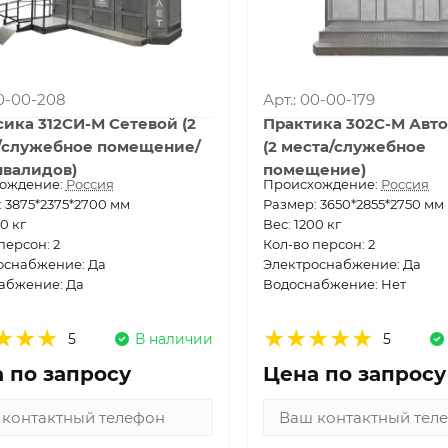
00-00-208
Арт.: 00-00-179
сика 312СИ-М Сетевой (2
Практика 302С-М Авт
/служебное помещение/
(2 места/служебное
нвалидов)
помещение)
ождение:
Россия
Проиcхождение:
Россия
 3875*2375*2700 мм
Размер: 3650*2855*2750 мм
0 кг
Вес: 1200 кг
персон: 2
Кол-во персон: 2
оснабжение: Да
Электроснабжение: Да
абжение: Да
Водоснабжение: Нет
5
В наличии
5
 по запросу
Цена по запросу