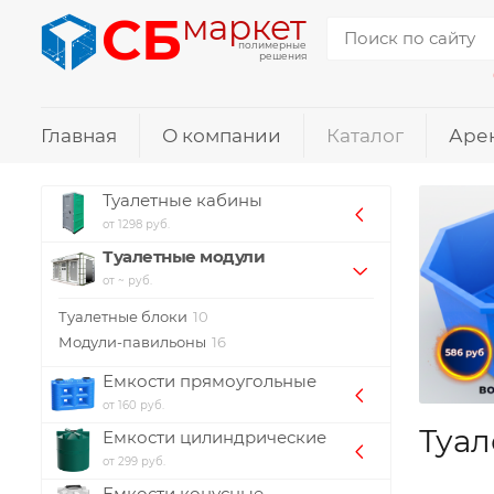
СБ
маркет
полимерные
решения
Главная
О компании
Каталог
Аре
Туалетные кабины
от 1298 руб.
Туалетные модули
от ~ руб.
Туалетные блоки
10
Модули-павильоны
16
Емкости прямоугольные
от 160 руб.
Туал
Емкости цилиндрические
от 299 руб.
Емкости конусные