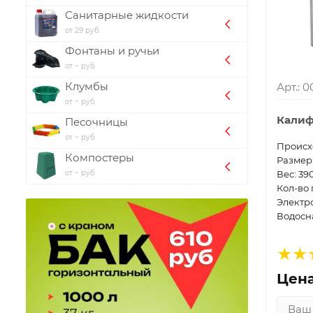
Санитарные жидкости
от 29 руб.
Фонтаны и ручьи
от ~ руб.
Клумбы
Арт.: 
от ~ руб.
Калиф
Песочницы
от ~ руб.
Проиcх
Компостеры
Размер:
от ~ руб.
Вес: 39
Кол-во 
Электр
Водосн
Цена