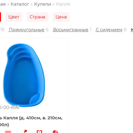
ная
Каталог
Купели
Капля
Цвет
Страна
Цена
19
Прямоугольные
6
Восьмигранные
1
С сидением
8
00-00-896
 Капля (д. 410см, в. 210см,
00л)