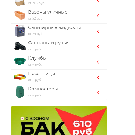
от 265 руб.
Вазоны уличные
от 52 руб.
Санитарные жидкости
от 29 руб.
Фонтаны и ручьи
от ~ руб.
Клумбы
от ~ руб.
Песочницы
от ~ руб.
Компостеры
от ~ руб.