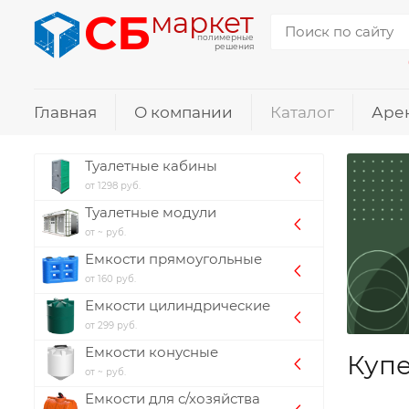
СБ
маркет
полимерные
решения
Главная
О компании
Каталог
Аре
Туалетные кабины
от 1298 руб.
Туалетные модули
от ~ руб.
Емкости прямоугольные
от 160 руб.
Емкости цилиндрические
от 299 руб.
Емкости конусные
Купе
от ~ руб.
Емкости для с/хозяйства