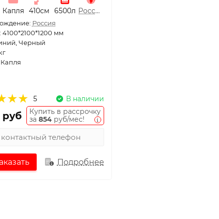
Капля
410см
6500л
Россия
ождение:
Россия
 4100*2100*1200 мм
Синий, Черный
кг
 Капля
5
В наличии
Купить в рассрочку
 руб
за
854
руб/мес!
аказать
Подробнее