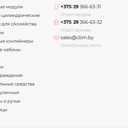
ые модули
+375 29
366-63-31
Отдел продаж
и цилиндрические
+375 29
366-63-32
 для с/хозяйства
Отдел аренды
бы
sales@cbm.by
ые контейнеры
Электронная почта
е кабины
ны
граждения
льные средства
 уличные
 и ручьи
ицы