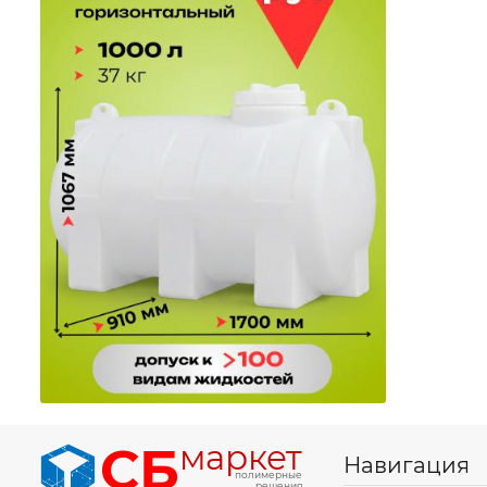
СБ
маркет
Навигация
полимерные
решения