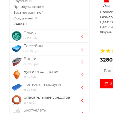
Круглые
19
75кг
Прямоугольные
6
Проиcх
Восьмигранные
1
Размер:
С сидением
8
Цвет: 
Капля
1
Вес: 75 
Форма:
Пруды
от 136 руб.
Бассейны
от 2150 руб.
Лодки
3280
от 3990 руб.
Буи и ограждения
от 35 руб.
З
Понтоны и модули
от 25 руб.
Спасательные средства
от ~ руб.
Биотуалеты