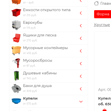
от ~ руб.
Глав
Емкости открытого типа
Форма
от 215 руб.
Еврокубы
Круглые
от 119 руб.
Ящики для песка
от 270 руб.
Мусорные контейнеры
от 455 руб.
Мусоросбросы
от 87 руб.
Душевые кабины
от 745 руб.
Баки для душа
Арт.: 
от 309 руб.
Купель
Купели
об. 65
от 575 руб.