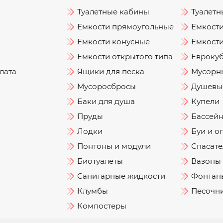
Туалетные кабины
Туалетн
Емкости прямоугольные
Емкост
Емкости конусные
Емкости
Емкости открытого типа
Евроку
лата
Ящики для песка
Мусорн
Мусоросбросы
Душевы
Баки для душа
Купели
Пруды
Бассей
Лодки
Буи и о
Понтоны и модули
Спасате
Биотуалеты
Вазоны
Санитарные жидкости
Фонтаны
Клумбы
Песочн
Компостеры