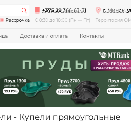
+375 29
366-63-31
г. Минск,
у
Рассрочка
С 8:30 до 18:00 (Пн — Пт)
Территория О
нда
Доставка и оплата
Контакты
ли - Купели прямоугольные