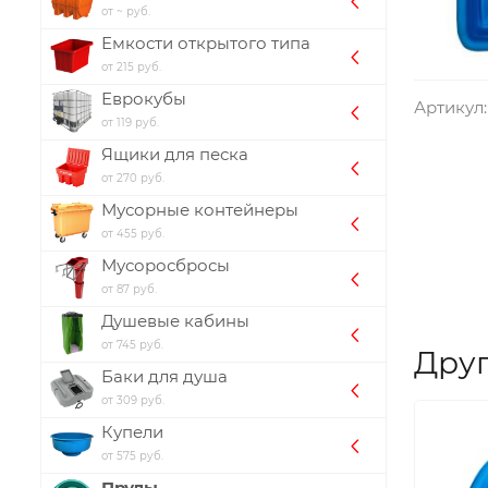
от ~ руб.
Емкости открытого типа
от 215 руб.
Еврокубы
Артикул:
от 119 руб.
Ящики для песка
от 270 руб.
Мусорные контейнеры
от 455 руб.
Мусоросбросы
от 87 руб.
Душевые кабины
от 745 руб.
Друг
Баки для душа
от 309 руб.
Купели
от 575 руб.
Пруды