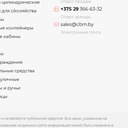
Отдел продаж
и цилиндрические
+375 29
366-63-32
 для с/хозяйства
Отдел аренды
бы
sales@cbm.by
ые контейнеры
Электронная почта
е кабины
ны
граждения
льные средства
 уличные
 и ручьи
ицы
 не является публичной офертой. Все цены, указанные на
кованная на данном сайте информация может быть изменена в