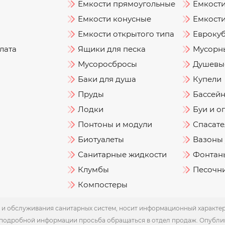
Емкости прямоугольные
Емкост
Емкости конусные
Емкости
Емкости открытого типа
Евроку
лата
Ящики для песка
Мусорн
Мусоросбросы
Душевы
Баки для душа
Купели
Пруды
Бассей
Лодки
Буи и о
Понтоны и модули
Спасате
Биотуалеты
Вазоны
Санитарные жидкости
Фонтаны
Клумбы
Песочн
Компостеры
и обслуживания санитарных систем, носит информационный характер и
 подробной информации просьба обращаться в отдел продаж. Опубли