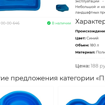
эксплуатации 
Небольшой и ко
ландшафтных пре
Характе
 00-00-646
В наличии
Проиcхождени
Цвет:
Синий
Объем:
180 л
Материал:
Поли
Цена:
188 р
ие предложения категории «