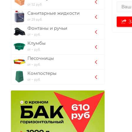
от 52 руб.
Санитарные жидкости
от 29 руб.
З
Фонтаны и ручьи
от ~ руб.
Клумбы
от ~ руб.
Песочницы
от ~ руб.
Компостеры
от ~ руб.