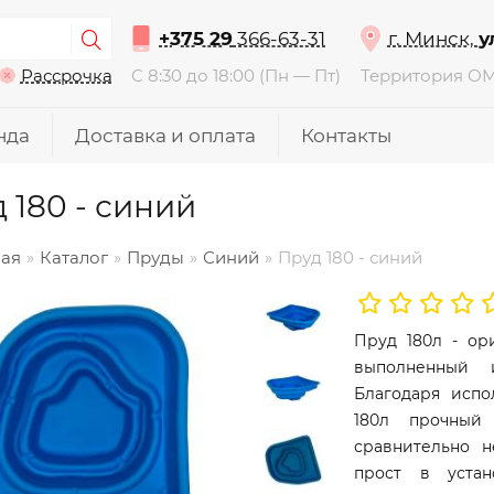
+375 29
366-63-31
г. Минск,
у
Рассрочка
С 8:30 до 18:00 (Пн — Пт)
Территория О
нда
Доставка и оплата
Контакты
 180 - синий
ная
Каталог
Пруды
Синий
Пруд 180 - синий
Пруд 180л - ор
выполненный 
Благодаря испо
180л прочный
сравнительно 
прост в уста