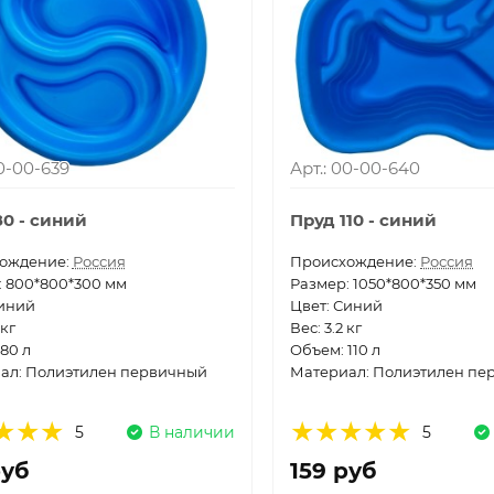
00-00-639
Арт.: 00-00-640
80 - синий
Пруд 110 - синий
ождение:
Россия
Проиcхождение:
Россия
: 800*800*300 мм
Размер: 1050*800*350 мм
Синий
Цвет: Синий
 кг
Вес: 3.2 кг
80 л
Объем: 110 л
ал: Полиэтилен первичный
Материал: Полиэтилен пе
5
В наличии
5
руб
159 руб