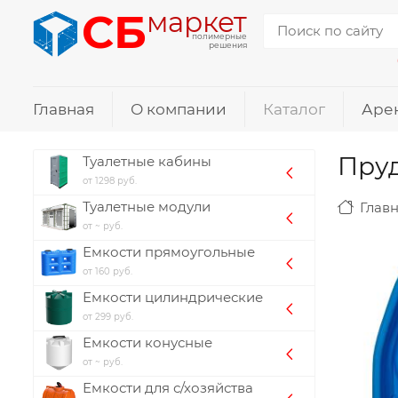
СБ
маркет
полимерные
решения
Главная
О компании
Каталог
Аре
Пруд
Туалетные кабины
от 1298 руб.
Туалетные модули
Глав
от ~ руб.
Емкости прямоугольные
от 160 руб.
Емкости цилиндрические
от 299 руб.
Емкости конусные
от ~ руб.
Емкости для с/хозяйства