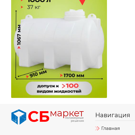
СБ
маркет
Навигация
полимерные
решения
Главная