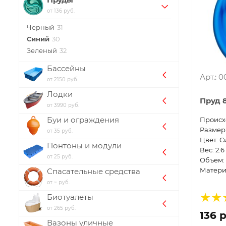
от 136 руб.
Черный
31
Синий
30
Зеленый
32
Бассейны
Арт.: 
от 2150 руб.
Лодки
Пруд 
от 3990 руб.
Буи и ограждения
Проиcх
Размер
от 35 руб.
Цвет: 
Понтоны и модули
Вес: 2.6
от 25 руб.
Объем: 
Матери
Спасательные средства
от ~ руб.
Биотуалеты
от 265 руб.
136 
Вазоны уличные