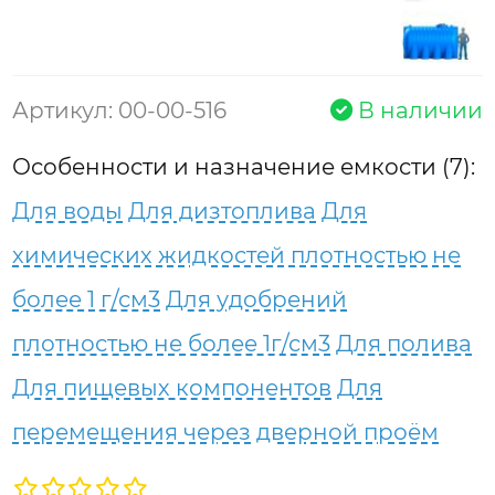
Артикул: 00-00-516
В наличии
Особенности и назначение емкости (7):
Для воды
Для дизтоплива
Для
химических жидкостей плотностью не
более 1 г/см3
Для удобрений
плотностью не более 1г/см3
Для полива
Для пищевых компонентов
Для
перемещения через дверной проём