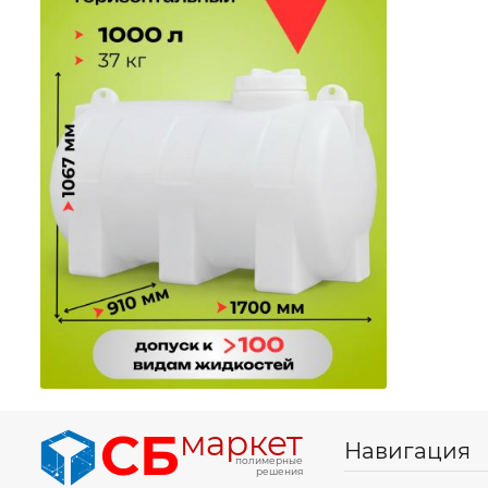
СБ
маркет
Навигация
полимерные
решения