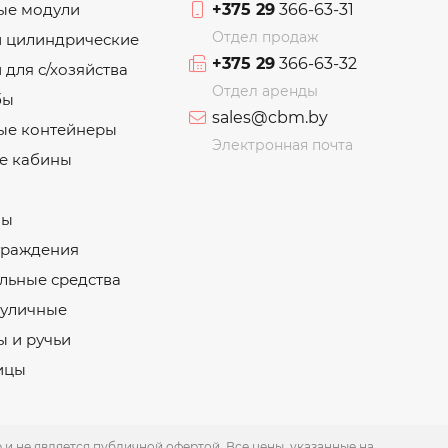
ые модули
+375 29
366-63-31
Отдел продаж
и цилиндрические
+375 29
366-63-32
 для с/хозяйства
Отдел аренды
бы
sales@cbm.by
ые контейнеры
Электронная почта
е кабины
ны
граждения
льные средства
 уличные
 и ручьи
ицы
 не является публичной офертой. Все цены, указанные на