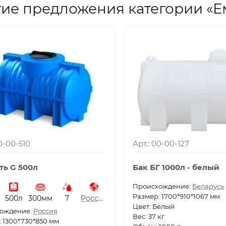
ие предложения категории «
00-00-510
Арт.: 00-00-127
ть G 500л
Бак БГ 1000л - белый
Проиcхождение:
Беларусь
Размер: 1700*910*1067 мм
500л
300мм
7
Россия
Цвет: Белый
ождение:
Россия
Вес: 37 кг
 1300*730*850 мм