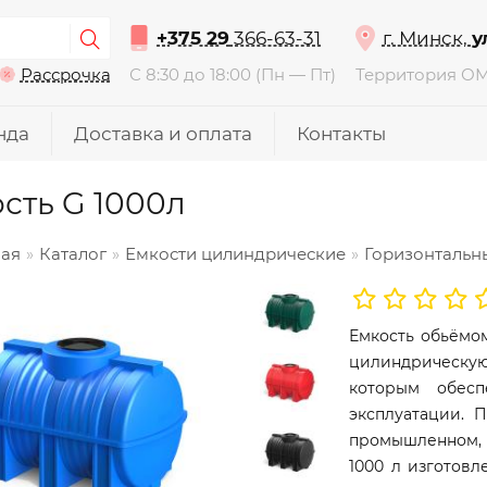
+375 29
366-63-31
г. Минск,
у
Рассрочка
С 8:30 до 18:00 (Пн — Пт)
Территория О
нда
Доставка и оплата
Контакты
сть G 1000л
ная
Каталог
Емкости цилиндрические
Горизонтальн
Емкость обьёмом
цилиндрическую
которым обесп
эксплуатации. 
промышленном, с
1000 л изготовл