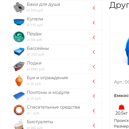
Друг
Баки для душа
от 309 руб.
Купели
от 575 руб.
Пруды
от 136 руб.
Бассейны
от 2150 руб.
Лодки
от 3990 руб.
Буи и ограждения
Арт.: 
от 35 руб.
Понтоны и модули
Емкос
от 25 руб.
Спасательные средства
20.5кг
от ~ руб.
Проиcх
Биотуалеты
Размер:
от 265 руб.