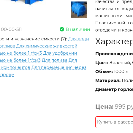
качества и пред
начиная от воды
машинными мас
Пластиковый го
 00-00-511
В наличии
отводами и кран
сти и назначение емкости (7):
Для воды
Характе
оплива
Для химических жидкостей
ью не более 1 г/см3
Для удобрений
Проиcхождени
ью не более 1г/см3
Для полива
Для
Цвет:
Зеленый, 
 компонентов
Для перемещения через
Объем:
1000 л
 проём
Материал:
Поли
Диаметр горло
Цена:
995 р
Купить в рассро