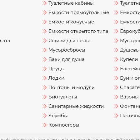
Туалетные кабины
Туалетн
Емкости прямоугольные
Емкост
Емкости конусные
Емкости
Емкости открытого типа
Евроку
лата
Ящики для песка
Мусорн
Мусоросбросы
Душевы
Баки для душа
Купели
Пруды
Бассей
Лодки
Буи и о
Понтоны и модули
Спасате
Биотуалеты
Вазоны
Санитарные жидкости
Фонтаны
Клумбы
Песочн
Компостеры
и обслуживания санитарных систем, носит информационный характер и