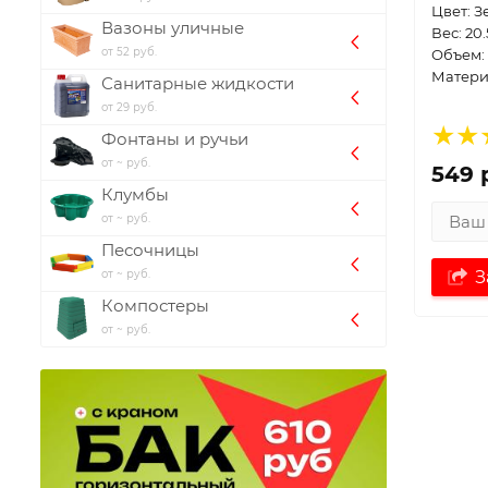
Цвет: 
Вазоны уличные
Вес: 20.
от 52 руб.
Объем: 
Матери
Санитарные жидкости
от 29 руб.
Фонтаны и ручьи
от ~ руб.
549 
Клумбы
от ~ руб.
Песочницы
от ~ руб.
З
Компостеры
от ~ руб.