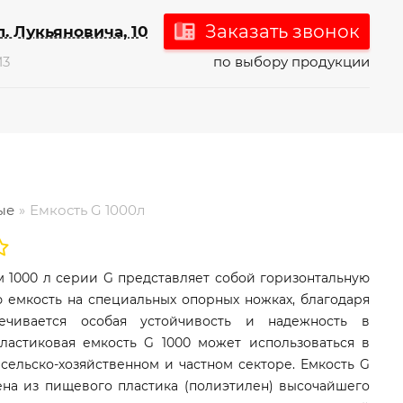
Заказать звонок
л. Лукьяновича, 10
М3
по выбору продукции
ые
Емкость G 1000л
 1000 л серии G представляет собой горизонтальную
 емкость на специальных опорных ножках, благодаря
ечивается особая устойчивость и надежность в
Пластиковая емкость G 1000 может использоваться в
ельско-хозяйственном и частном секторе. Емкость G
ена из пищевого пластика (полиэтилен) высочайшего