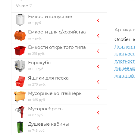
Узкие
7
Емкости конусные
от ~ руб.
Артикул:
Емкости для с/хозяйства
от ~ руб.
Особенно
Для дизт
Емкости открытого типа
плотност
от 215 руб.
плотност
Еврокубы
пищевых
от 119 руб.
дверной
Ящики для песка
от 270 руб.
Мусорные контейнеры
от 455 руб.
Мусоросбросы
от 87 руб.
Душевые кабины
от 745 руб.