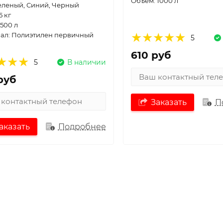
Объем: 1000 л
Зеленый, Синий, Черный
5 кг
500 л
ал: Полиэтилен первичный
5
610 руб
5
В наличии
руб
Заказать
П
аказать
Подробнее