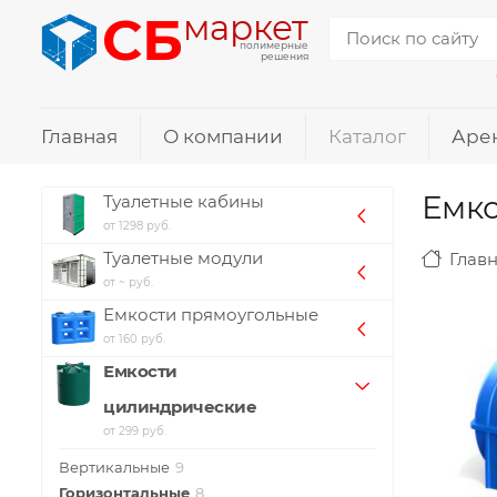
СБ
маркет
полимерные
решения
Главная
О компании
Каталог
Аре
Емко
Туалетные кабины
от 1298 руб.
Туалетные модули
Глав
от ~ руб.
Емкости прямоугольные
от 160 руб.
Емкости
цилиндрические
от 299 руб.
Вертикальные
9
Горизонтальные
8