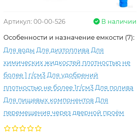
Артикул: 00-00-526
В наличии
Особенности и назначение емкости (7):
Для воды
Для дизтоплива
Для
химических жидкостей плотностью не
более 1 г/см3
Для удобрений
плотностью не более 1г/см3
Для полива
Для пищевых компонентов
Для
перемещения через дверной проём