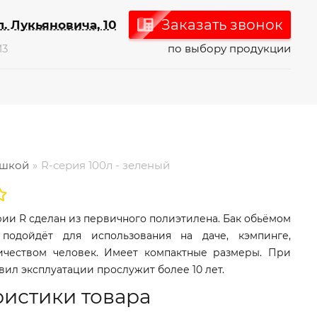
Заказать звонок
л. Лукьяновича, 10
М3
по выбору продукции
ышкой
R-серия 100л - зеленый
рии R сделан из первичного полиэтилена. Бак обьёмом
 подойдёт для использования на даче, кэмпинге,
чеством человек. Имеет компактные размеры. При
ил эксплуатации прослужит более 10 лет.
ристики товара