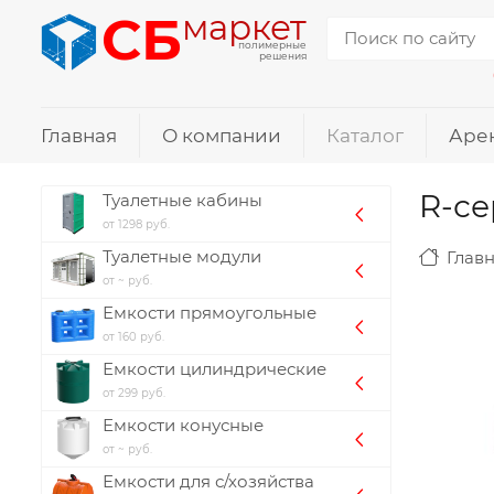
СБ
маркет
полимерные
решения
Главная
О компании
Каталог
Аре
R-се
Туалетные кабины
от 1298 руб.
Туалетные модули
Глав
от ~ руб.
Емкости прямоугольные
от 160 руб.
Емкости цилиндрические
от 299 руб.
Емкости конусные
от ~ руб.
Емкости для с/хозяйства