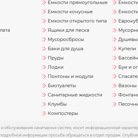
Емкости прямоугольные
Емкост
Емкости конусные
Емкости
Емкости открытого типа
Евроку
лата
Ящики для песка
Мусорн
Мусоросбросы
Душевы
Баки для душа
Купели
Пруды
Бассей
Лодки
Буи и о
Понтоны и модули
Спасате
Биотуалеты
Вазоны
Санитарные жидкости
Фонтаны
Клумбы
Песочн
Компостеры
и обслуживания санитарных систем, носит информационный характер и
 подробной информации просьба обращаться в отдел продаж. Опубли