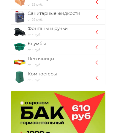
от 52 руб.
Санитарные жидкости
от 29 руб.
Фонтаны и ручьи
от ~ руб.
Клумбы
от ~ руб.
Песочницы
от ~ руб.
Компостеры
от ~ руб.