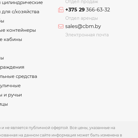
Отдел продаж
и цилиндрические
+375 29
366-63-32
 для с/хозяйства
Отдел аренды
бы
sales@cbm.by
ые контейнеры
Электронная почта
е кабины
ны
граждения
льные средства
 уличные
 и ручьи
ицы
 не является публичной офертой. Все цены, указанные на
кованная на данном сайте информация может быть изменена в