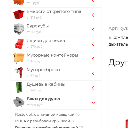
от ~ руб.
Емкости открытого типа
от 215 руб.
Еврокубы
Артикул:
от 119 руб.
В компле
Ящики для песка
дыхатель
от 270 руб.
Мусорные контейнеры
Друг
от 455 руб.
Мусоросбросы
от 87 руб.
Душевые кабины
от 745 руб.
Баки для душа
от 309 руб.
Rostok ok с откидной крышкой
16
РОСА с резьбовой крышкой
8
R-серия с резьбовой крышкой
12