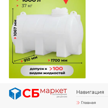
СБ
маркет
Навигация
полимерные
решения
Главная