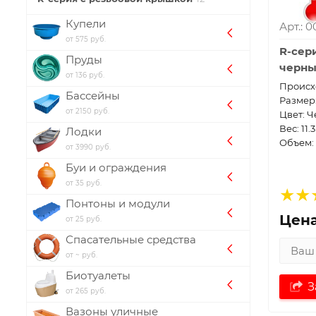
Купели
Арт.: 
от 575 руб.
R-сер
Пруды
черн
от 136 руб.
Проиcх
Бассейны
Размер:
от 2150 руб.
Цвет: 
Вес: 11.3
Лодки
Объем: 
от 3990 руб.
Буи и ограждения
от 35 руб.
Понтоны и модули
Цена
от 25 руб.
Спасательные средства
от ~ руб.
Биотуалеты
З
от 265 руб.
Вазоны уличные