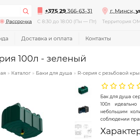
+375 29
366-63-31
г. Минск,
у
Рассрочка
С 8:30 до 18:00 (Пн — Пт)
Территория О
нда
Доставка и оплата
Контакты
рия 100л - зеленый
ная
Каталог
Баки для душа
R-серия с резьбовой кр
Бак для душа се
100л идеально
небольшим коли
соблюдении прав
Характе